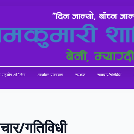
को सहयोग अभिलेख
आजीवन सदस्यता
संरक्षक
समाचार/गतिविधी
चार/गतिविधी