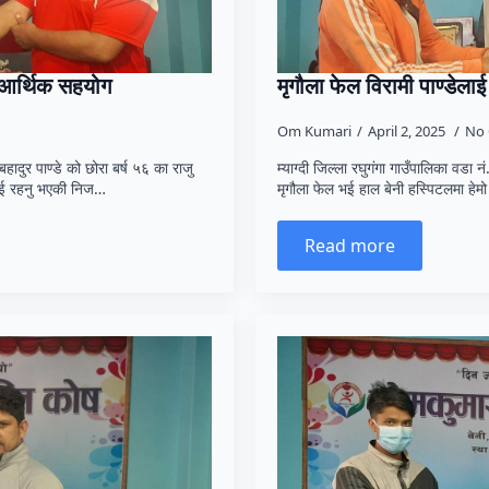
थ आर्थिक सहयोग
मृगौला फेल विरामी पाण्डेला
Om Kumari
April 2, 2025
No
बहादुर पाण्डे को छोरा बर्ष ५६ का राजु
म्याग्दी जिल्ला रघुगंगा गाउँपालिका वडा नं
राई रहनु भएकी निज…
मृगौला फेल भई हाल बेनी हस्पिटलमा हे
Read more