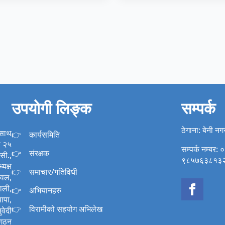
उपयोगी लिङ्क
सम्पर्क
ठेगाना: बेनी न
 साथ
कार्यसमिति
ख २५
सम्पर्क नम्ब
संरक्षक
सी.,
९८५७६३८१३
यक्ष
समाचार/गतिविधी
ावल,
ाली,
अभियानहरु
ापा,
विरामीको सहयोग अभिलेख
वेदी
 गठन