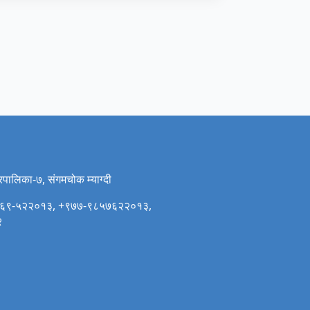
गरपालिका-७, संगमचोक म्याग्दी
र: ०६९-५२२०१३, +९७७-९८५७६२२०१३,
२