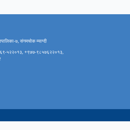
गरपालिका-७, संगमचोक म्याग्दी
र: ०६९-५२२०१३, +९७७-९८५७६२२०१३,
२