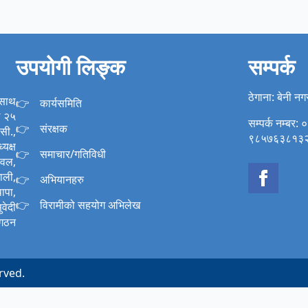
उपयोगी लिङ्क
सम्पर्क
ठेगाना: बेनी न
 साथ
कार्यसमिति
ख २५
सम्पर्क नम्ब
संरक्षक
सी.,
९८५७६३८१३
यक्ष
समाचार/गतिविधी
ावल,
ाली,
अभियानहरु
ापा,
विरामीको सहयोग अभिलेख
वेदी
 गठन
rved.