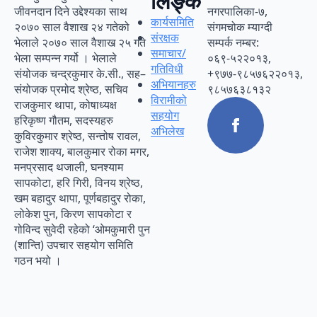
लिङ्क
जीवनदान दिने उद्देश्यका साथ
नगरपालिका-७,
कार्यसमिति
२०७० साल वैशाख २४ गतेको
संगमचोक म्याग्दी
संरक्षक
भेलाले २०७० साल वैशाख २५ गते
सम्पर्क नम्बर:
समाचार/
भेला सम्पन्न गर्यो । भेलाले
०६९-५२२०१३,
गतिविधी
संयोजक चन्द्रकुमार के.सी., सह–
+९७७-९८५७६२२०१३,
अभियानहरु
संयोजक प्रमोद श्रेष्ठ, सचिव
९८५७६३८१३२
विरामीको
राजकुमार थापा, कोषाध्यक्ष
सहयोग
हरिकृष्ण गौतम, सदस्यहरु
अभिलेख
कुविरकुमार श्रेष्ठ, सन्तोष रावल,
राजेश शाक्य, बालकुमार रोका मगर,
मनप्रसाद थजाली, घनश्याम
सापकोटा, हरि गिरी, विनय श्रेष्ठ,
खम बहादुर थापा, पूर्णबहादुर रोका,
लोकेश पुन, किरण सापकोटा र
गोविन्द सुवेदी रहेको ‘ओमकुमारी पुन
(शान्ति) उपचार सहयोग समिति
गठन भयो ।